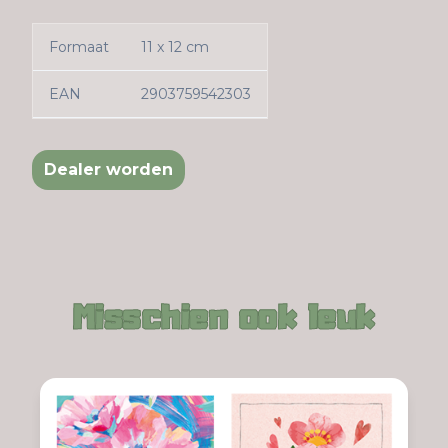
Formaat
11 x 12 cm
EAN
2903759542303
Dealer worden
Misschien ook leuk