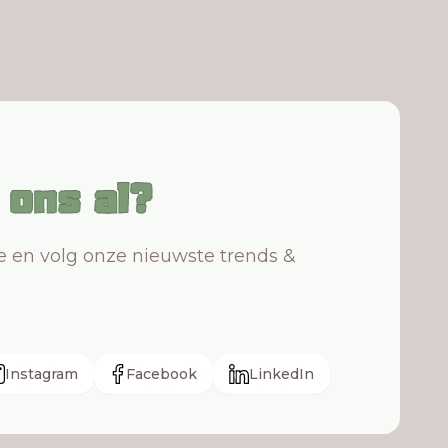
j ons al?
te en volg onze nieuwste trends &
Instagram
Facebook
LinkedIn