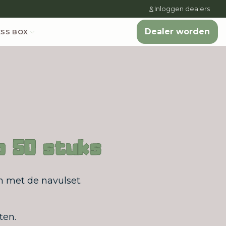
Inloggen dealers
Dealer worden
ESS BOX
o 50 stuks
 met de navulset.
ten.