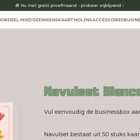
🎁 Nu met gratis proefmaand - probeer vrijblijvend
OORDEEL MIXDOZEN
WENSKAARTMOLENS
ACCESSOIRES
BUSIN
Navulset Blanc
Vul eenvoudig de businessbox aan
Navulset bestaat uit 50 stuks kaar