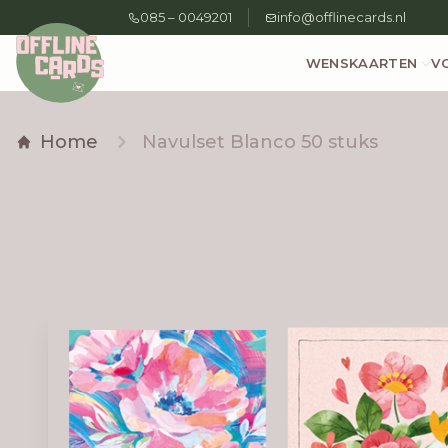
085 – 0049201
info@offlinecards.nl
WENSKAARTEN
V
Home
Navulset Blanco 50 stuks