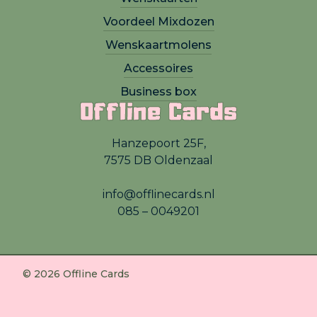
Voordeel Mixdozen
Wenskaartmolens
Accessoires
Business box
Offline Cards
Hanzepoort 25F,
7575 DB Oldenzaal
info@offlinecards.nl
085 – 0049201
© 2026 Offline Cards