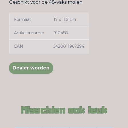
Geschikt voor de 48-vaks molen
Formaat
17 x 11.5 cm
Artikelnummer
910458
EAN
5420011967294
Dealer worden
Misschien ook leuk