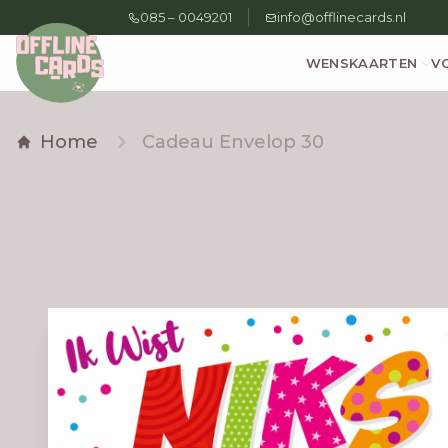
085 – 0049201
info@offlinecards.nl
WENSKAARTEN
V
Home
Cadeau Envelop 30