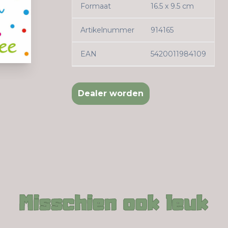
Formaat
16.5 x 9.5 cm
Artikelnummer
914165
EAN
5420011984109
Dealer worden
Misschien ook leuk