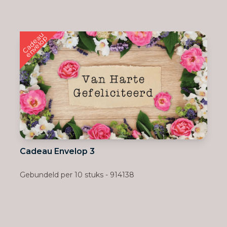
C
a
d
e
u
e
n
v
e
l
o
a
p
Cadeau Envelop 3
Gebundeld per 10 stuks - 914138