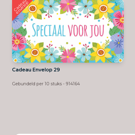
C
a
d
e
u
e
n
v
e
l
o
a
p
Cadeau Envelop 29
Gebundeld per 10 stuks - 914164