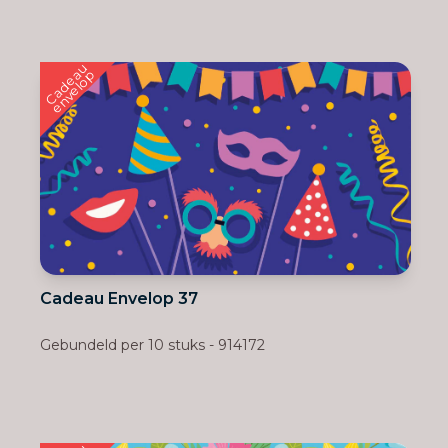
C
a
d
e
u
e
n
v
e
l
o
a
p
Cadeau Envelop 37
Gebundeld per 10 stuks - 914172