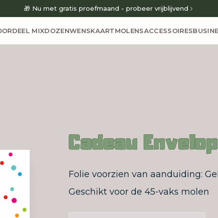
🎁 Nu met gratis proefmaand - probeer vrijblijvend
OORDEEL MIXDOZEN
WENSKAARTMOLENS
ACCESSOIRES
BUSIN
Cadeau Envelop
Folie voorzien van aanduiding: G
Geschikt voor de 45-vaks molen