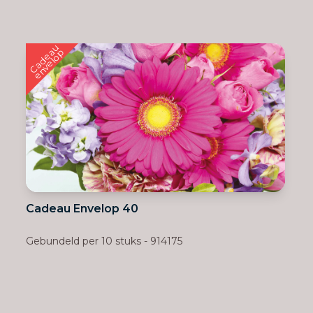
C
a
d
e
u
e
n
v
e
l
o
a
p
Cadeau Envelop 40
Gebundeld per 10 stuks - 914175