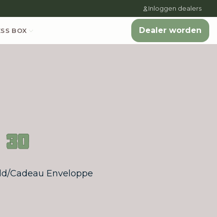
Inloggen dealers
Dealer worden
ESS BOX
 30
eld/Cadeau Enveloppe